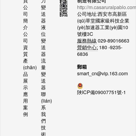
頁
力
制造有限公司
公
變
http://m.casaruralpablo.co
司
送
公司地址:西安市高新區
簡
器
(qū)草堂國家級科技企業
介
液
(yè)加速器工業(yè)園10
公
位
號樓3C
司
變
服務熱線
029-89016663
資
送
營銷中心:
180 -9235-
質
器
6836
產
流
郵箱
(chǎn)
量
smart_cn@vip.163.com
品
變
展
送
示
器
陜ICP備09007751號-1
應
聯
用
(lián)
案
系
例
我
們
技
術