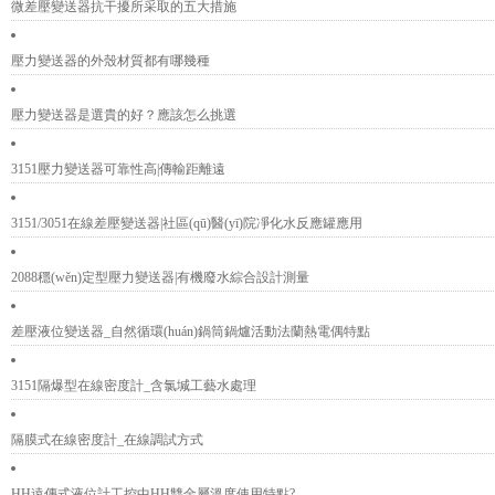
微差壓變送器抗干擾所采取的五大措施
壓力變送器的外殼材質都有哪幾種
壓力變送器是選貴的好？應該怎么挑選
3151壓力變送器可靠性高|傳輸距離遠
3151/3051在線差壓變送器|社區(qū)醫(yī)院凈化水反應罐應用
2088穩(wěn)定型壓力變送器|有機廢水綜合設計測量
差壓液位變送器_自然循環(huán)鍋筒鍋爐活動法蘭熱電偶特點
3151隔爆型在線密度計_含氯堿工藝水處理
隔膜式在線密度計_在線調試方式
HH遠傳式液位計工控中HH雙金屬溫度使用特點?