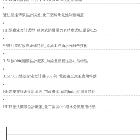
雙法蘭遠傳液位計誤差_化工塑料焦化池測量精度
HH隔膜液位計選型_膜片式防爆壓力表精度選0.1還是0.25
密度計差壓故障維修特點_原油工控油水分離缶技術
3151數(shù)顯液位計廠家_無線差壓變送器功能特點
3151/3051雙法蘭液位計優(yōu)勢_電鍍鉻反應釜應用特點
HH差壓在線密度計原理_市政廢水循環(huán)池測量特點
HH靜壓法蘭液位計廠家_化工園區(qū)廢水分流應用特點