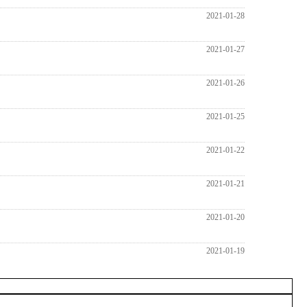
2021-01-28
2021-01-27
2021-01-26
2021-01-25
2021-01-22
2021-01-21
2021-01-20
2021-01-19