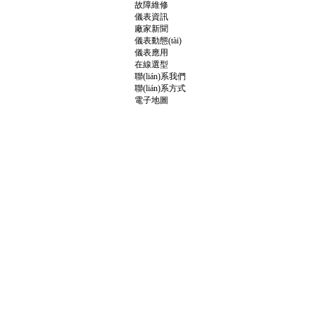
故障維修
儀表資訊
廠家新聞
儀表動態(tài)
儀表應用
在線選型
聯(lián)系我們
聯(lián)系方式
電子地圖