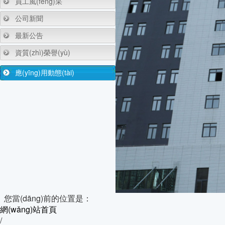
員工風(fēng)采
公司新聞
最新公告
資質(zhì)榮譽(yù)
應(yīng)用動態(tài)
您當(dāng)前的位置是：
網(wǎng)站首頁
/