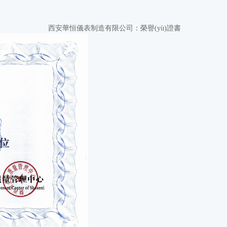
西安華恒儀表制造有限公司：榮譽(yù)證書