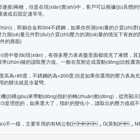
，但是在現(xiàn)實(shí)中，客戶可以根據(jù)具體的情
法蘭邊或后固定邊等等。
n))，即銅合金和304不銹鋼，如果你所測(cè)量的介質(z
(cè)量元件對(duì)介質(zhì)壓力的測(cè)量的情況下有效的阻止測
量元件的壽面)
uán)境中發(fā)現(xiàn)，有很多壓力表表盤里面都填充了液體
zhǔn)確的讀取壓力值。一般在泵附近或震動(dòng)比較厲害的
高為+80度，不銹鋼的為+200度;但是如果你選用的壓力表為充液耐
，我們采用的辦法就是冷凝彎。
òu)來帶動(dòng)指針的轉(zhuǎn)動(dòng)，從而顯示壓力值
是理想的，如果選大了，指針的變化小，讀取出的壓力值就不準(zh
hǔn)不一樣，主要常用的有M(公制)，G(英制)，