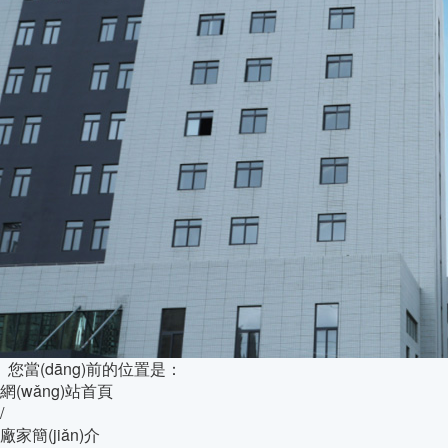
您當(dāng)前的位置是：
網(wǎng)站首頁
/
廠家簡(jiǎn)介