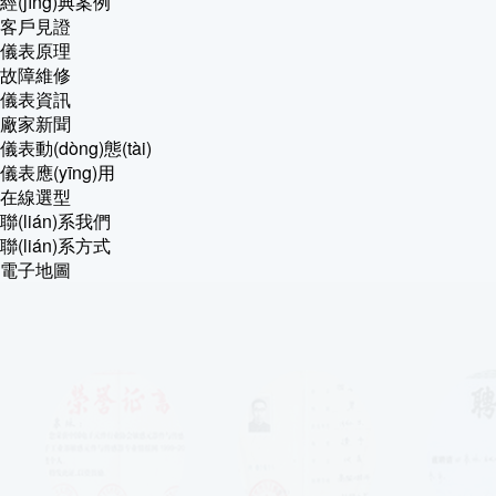
經(jīng)典案例
客戶見證
儀表原理
故障維修
儀表資訊
廠家新聞
儀表動(dòng)態(tài)
儀表應(yīng)用
在線選型
聯(lián)系我們
聯(lián)系方式
電子地圖