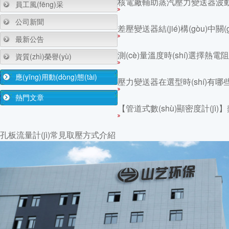
核電廠輔助蒸汽壓力變送器波動(
員工風(fēng)采
公司新聞
差壓變送器結(jié)構(gòu)中關
最新公告
測(cè)量溫度時(shí)選擇熱
資質(zhì)榮譽(yù)
應(yīng)用動(dòng)態(tài)
壓力變送器在選型時(shí)有哪些
熱門文章
【管道式數(shù)顯密度計(jì)
孔板流量計(jì)常見取壓方式介紹