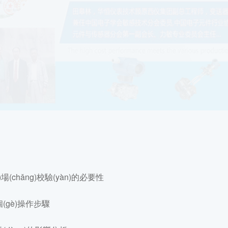
場(chǎng)校驗(yàn)的必要性
gè)操作步驟