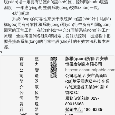
現(xiàn)場一定要有防護(hù)設(shè)施，控制環(huán)境溫
濕度，一年應(yīng)對整個系統(tǒng)校準(zhǔn)一次。
4結(jié)論
系統(tǒng)的可靠性來源于系統(tǒng)設(shè)汁中結(jié)
構(gòu)同有可靠性和系統(tǒng)運(yùn)行中所有相關(guān)
因素的正常工作。在設(shè)計中充分理解系統(tǒng)的工作
原理，全面考慮到各種影響因素，從源頭控制，從過程中把
握是提高系統(tǒng)的可靠性設(shè)計的有效方法和根本途
徑。
?
首
壓
版權(quán)所有:西安華
頁
力
恒儀表制造有限公司
公
變
http://m.casaruralpablo.co
司
送
公司地址:西安市高新區
簡
器
(qū)草堂國家級科技企業
介
液
(yè)加速器工業(yè)園10
公
位
號樓3C
司
變
服務(wù)熱線
029-
資
送
89016663
質
器
營銷中心:
180 -9235-
(zhì)
流
6836