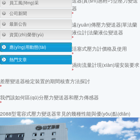
送器|實(shí)惠輕巧型壓力變送
員工風(fēng)采
器
公司新聞
最新公告
遠(yuǎn)傳壓力變送器|單法蘭
液位計|法蘭液位變送器
資質(zhì)榮譽(yù)
應(yīng)用動態(tài)
活塞式壓力計價格及使用
熱門文章
渦街流量計現(xiàn)場安裝要求
差壓變送器檢定裝置的期間核查方法探討
我們該如何區(qū)分壓力變送器和壓力傳感器
2088型電容式壓力變送器常見的幾種性能與優(yōu)點(diǎn)