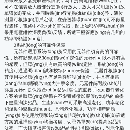
用儀表放大器提取差模信號，為了提高電路穩(wěn)定性，
可不在儀表放大器部分進(jìn)行放大，放大可采用運(yùn)放
單獨(dú)完成，并同時進(jìn)行零點(diǎn)調(diào)整，液位
測量可根據(jù)用戶定做，在變送器環(huán)節(jié)可不做量
程遷移，電路中不設(shè)電位器，防止漂移V/I轉(zhuǎn)換
采用電壓鉗位深度負(fù)反饋，所選三極管應(yīng)有足夠的
功率降額設(shè)計。
3系統(tǒng)的可靠性保障
元器件選用系統(tǒng)所采用的元器件須有高的可靠
性，所有影響系統(tǒng)穩(wěn)定性的元器件可以不具有高
的精度，但應(yīng)具有較高的穩(wěn)定性，系統(tǒng)的
精度可通過調(diào)試和校準(zhǔn)來保證，元器件根據(jù)
其使用要求應(yīng)具有足夠降額設(shè)計，并具有相當
(dāng)?shù)哪蛻?yīng)力沖擊余度。元器件篩選設(shè)計
篩選元器件是保證產(chǎn)品可靠性的重要手段元器件老化
方案的選取應(yīng)遵循在不影響或微影響優(yōu)品的前提
下盡量淘汰劣品。生產(chǎn)中可采取高溫老化、功率老化
和溫度沖擊循環(huán)。具體老化溫度、功率和時間應
(yīng)參考使用說明和統(tǒng)計試驗(yàn)數(shù)據(jù)篩選
方案的選擇應(yīng)均衡考慮，切忌為單獨(dú)提高劣品淘
汰率，而大幅度損害優(yōu)品的性能指標(biāo)，對老化后