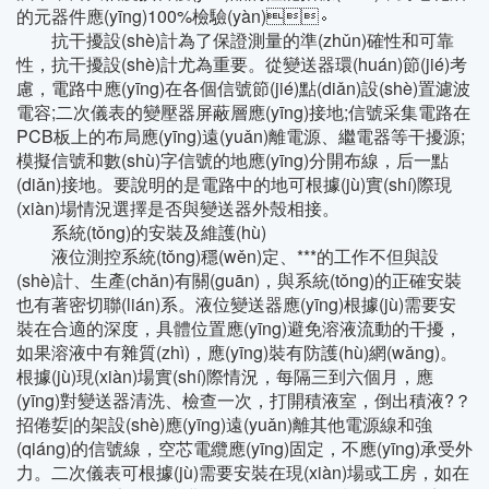
的元器件應(yīng)100%檢驗(yàn)。
抗干擾設(shè)計為了保證測量的準(zhǔn)確性和可靠
性，抗干擾設(shè)計尤為重要。從變送器環(huán)節(jié)考
慮，電路中應(yīng)在各個信號節(jié)點(diǎn)設(shè)置濾波
電容;二次儀表的變壓器屏蔽層應(yīng)接地;信號采集電路在
PCB板上的布局應(yīng)遠(yuǎn)離電源、繼電器等干擾源;
模擬信號和數(shù)字信號的地應(yīng)分開布線，后一點
(diǎn)接地。要說明的是電路中的地可根據(jù)實(shí)際現
(xiàn)場情況選擇是否與變送器外殼相接。
系統(tǒng)的安裝及維護(hù)
液位測控系統(tǒng)穩(wěn)定、***的工作不但與設
(shè)計、生產(chǎn)有關(guān)，與系統(tǒng)的正確安裝
也有著密切聯(lián)系。液位變送器應(yīng)根據(jù)需要安
裝在合適的深度，具體位置應(yīng)避免溶液流動的干擾，
如果溶液中有雜質(zhì)，應(yīng)裝有防護(hù)網(wǎng)。
根據(jù)現(xiàn)場實(shí)際情況，每隔三到六個月，應
(yīng)對變送器清洗、檢查一次，打開積液室，倒出積液?？
招倦娎|的架設(shè)應(yīng)遠(yuǎn)離其他電源線和強
(qiáng)的信號線，空芯電纜應(yīng)固定，不應(yīng)承受外
力。二次儀表可根據(jù)需要安裝在現(xiàn)場或工房，如在