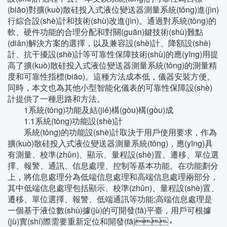
(biāo)對擴(kuò)散硅投入式液位變送器測量系統(tǒng)進(jìn)
行綜合設(shè)計和技術(shù)改進(jìn)。通過對系統(tǒng)的
軟、硬件功能的合理分配和對關(guān)鍵技術(shù)難點
(diǎn)解決方案的選擇，以及兼容設(shè)計、降額設(shè)
計、抗干擾設(shè)計等可靠性保障技術(shù)的應(yīng)用提
高了擴(kuò)散硅投入式液位變送器測量系統(tǒng)的測量精
度和可靠性指標(biāo)。這種方法成本低，儀器安裝方便。
同時，本文也為其他小型智能化儀表的可靠性保障設(shè)
計提供了一種思路和方法。
1系統(tǒng)功能及結(jié)構(gòu)構(gòu)成
1.1系統(tǒng)功能設(shè)計
系統(tǒng)的功能設(shè)計取決于用戶使用要求，作為
擴(kuò)散硅投入式液位變送器測量系統(tǒng)，應(yīng)具
有測量、校準(zhǔn)、顯示、量程設(shè)置、遷移、單位選
擇、報警、通訊、信息處理、控制等基本功能。在功能劃分
上，將信息處理分為低端信息處理和高端信息處理兩部分，
其中低端信息處理包括顯示、校準(zhǔn)、量程設(shè)置、
遷移、單位選擇、報警、低端通訊等功能;高端信息處理是
一個基于液位數(shù)據(jù)的可開發(fā)平臺，用戶可根據
(jù)實(shí)際需要重新定位和開發(fā)。