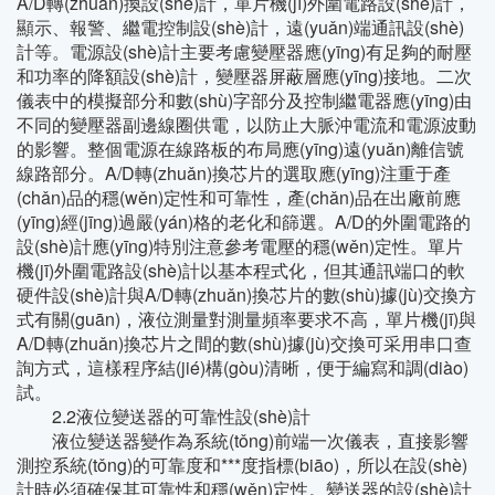
A/D轉(zhuǎn)換設(shè)計，單片機(jī)外圍電路設(shè)計，
顯示、報警、繼電控制設(shè)計，遠(yuǎn)端通訊設(shè)
計等。電源設(shè)計主要考慮變壓器應(yīng)有足夠的耐壓
和功率的降額設(shè)計，變壓器屏蔽層應(yīng)接地。二次
儀表中的模擬部分和數(shù)字部分及控制繼電器應(yīng)由
不同的變壓器副邊線圈供電，以防止大脈沖電流和電源波動
的影響。整個電源在線路板的布局應(yīng)遠(yuǎn)離信號
線路部分。A/D轉(zhuǎn)換芯片的選取應(yīng)注重于產
(chǎn)品的穩(wěn)定性和可靠性，產(chǎn)品在出廠前應
(yīng)經(jīng)過嚴(yán)格的老化和篩選。A/D的外圍電路的
設(shè)計應(yīng)特別注意參考電壓的穩(wěn)定性。單片
機(jī)外圍電路設(shè)計以基本程式化，但其通訊端口的軟
硬件設(shè)計與A/D轉(zhuǎn)換芯片的數(shù)據(jù)交換方
式有關(guān)，液位測量對測量頻率要求不高，單片機(jī)與
A/D轉(zhuǎn)換芯片之間的數(shù)據(jù)交換可采用串口查
詢方式，這樣程序結(jié)構(gòu)清晰，便于編寫和調(diào)
試。
2.2液位變送器的可靠性設(shè)計
液位變送器變作為系統(tǒng)前端一次儀表，直接影響
測控系統(tǒng)的可靠度和***度指標(biāo)，所以在設(shè)
計時必須確保其可靠性和穩(wěn)定性。變送器的設(shè)計