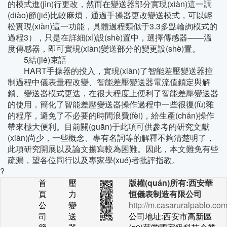
的模式進(jìn)行更改，然而在變送器部分實現(xiàn)這一調
(diào)節(jié)比較麻煩，通過手操器更改變送模式，可以輕
松實現(xiàn)這一功能，具體過程類似于3.3多點輪詢模式的
過程3），只是在詳細(xì)設(shè)置中，選擇傳感器——溫
度傳感器，即可實現(xiàn)變送部分的變更設(shè)置。
5結(jié)束語
HART手操器的投入，實現(xiàn)了智能差壓變送器控
制過程中儀表量程改變、智能差壓變送器電流值鎖定與解
鎖、變送器模式更迭，在很大程度上便利了智能差壓變送器
的使用，簡化了智能差壓變送器操作過程中一些很復(fù)雜
的程序，避免了不必要的時間浪費(fèi)，給生產(chǎn)操作
帶來極大便利。目前關(guān)于此項可供參考的研究文獻
(xiàn)尚少，一些概念、專有名詞等的解釋不夠清楚明了，
此項研究開展以及論文攥寫較為困難。因此，本文難免有些
疏漏，望各位同行以及專家學(xué)者批評指教。
?
首
壓
版權(quán)所有:西安華
頁
力
恒儀表制造有限公司
公
變
http://m.casaruralpablo.co
司
送
公司地址:西安市高新區