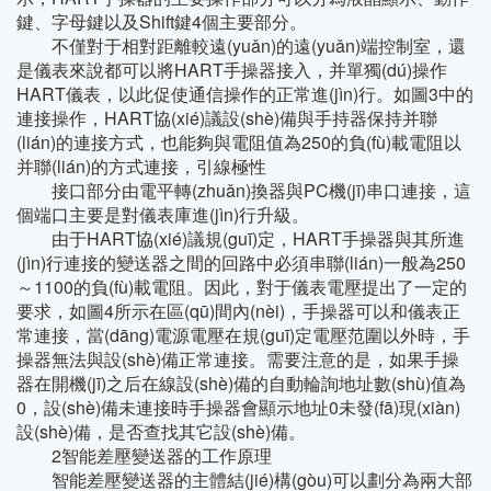
鍵、字母鍵以及Shift鍵4個主要部分。
不僅對于相對距離較遠(yuǎn)的遠(yuǎn)端控制室，還
是儀表來說都可以將HART手操器接入，并單獨(dú)操作
HART儀表，以此促使通信操作的正常進(jìn)行。如圖3中的
連接操作，HART協(xié)議設(shè)備與手持器保持并聯
(lián)的連接方式，也能夠與電阻值為250的負(fù)載電阻以
并聯(lián)的方式連接，引線極性
接口部分由電平轉(zhuǎn)換器與PC機(jī)串口連接，這
個端口主要是對儀表庫進(jìn)行升級。
由于HART協(xié)議規(guī)定，HART手操器與其所進
(jìn)行連接的變送器之間的回路中必須串聯(lián)一般為250
～1100的負(fù)載電阻。因此，對于儀表電壓提出了一定的
要求，如圖4所示在區(qū)間內(nèi)，手操器可以和儀表正
常連接，當(dāng)電源電壓在規(guī)定電壓范圍以外時，手
操器無法與設(shè)備正常連接。需要注意的是，如果手操
器在開機(jī)之后在線設(shè)備的自動輪詢地址數(shù)值為
0，設(shè)備未連接時手操器會顯示地址0未發(fā)現(xiàn)
設(shè)備，是否查找其它設(shè)備。
2智能差壓變送器的工作原理
智能差壓變送器的主體結(jié)構(gòu)可以劃分為兩大部