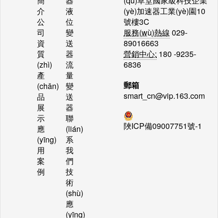
簡
器
(qū)草堂國家級科技企業
介
液
(yè)加速器工業(yè)園10
公
位
號樓3C
司
變
服務(wù)熱線
029-
資
送
89016663
質
器
營銷中心:
180 -9235-
(zhì)
流
6836
產
量
郵箱
(chǎn)
變
smart_cn@vip.163.com
品
送
展
器
示
聯
陜ICP備09007751號-1
應
(lián)
(yīng)
系
用
我
案
們
例
技
術
(shù)
應
(yīng)