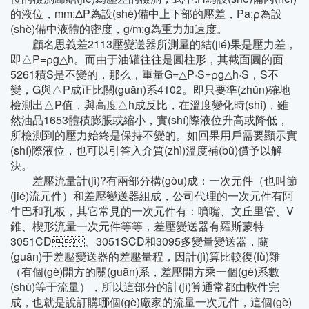
的液位，mm;ΔP為設(shè)備中上下部的壓差，Pa;ρ為設
(shè)備中液體的密度，g/m;g為重力加速度。
顧名思義差2113壓變送器所測量的結(jié)果是壓力差，
即△P=ρg△h。而由于油罐往往是圓柱形，其截面圓的面
5261積S是不變的，那么，重量G=△P·S=ρg△h·S，S不
變，G與△P成正比關(guān)系4102。即只要準(zhǔn)確地
檢測出△P值，與高度△h成反比，在溫度變化時(shí)，雖
然油品1653體積膨脹或縮小，實(shí)際液位升高或降低，
所檢測到的壓力始終是保持不變的。如回果用戶需要顯示實
(shí)際液位，也可以引答入介質(zhì)溫度補(bǔ)償予以解
決。
差壓流量計(jì)?有兩部分構(gòu)成：一次元件（也叫節
(jié)流元件）和差壓變送器組成，公司代理的一次元件有阿
牛巴和孔板，其它常見的一次元件有：噴嘴、文丘里管、V
錐、楔形流量一次元件等等，差壓變送器有羅斯蒙特
3051CD、3051SCD和3095多變量變送器，關
(guān)于差壓變送器的差壓量程，因計(jì)算比較復(fù)雜
（有個(gè)開方的關(guān)系，差壓開方乘一個(gè)系數
(shù)等于流量），所以這部分的計(jì)算通常都由軟件完
成，也就是說訂購哪個(gè)廠家的流量一次元件，這個(gè)