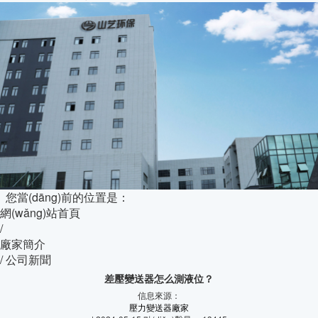
您當(dāng)前的位置是：
網(wǎng)站首頁
/
廠家簡介
/ 公司新聞
差壓變送器怎么測液位？
信息來源：
壓力變送器廠家