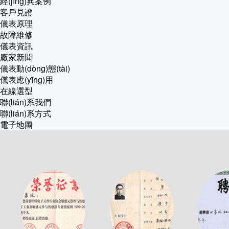
經(jīng)典案例
客戶見證
儀表原理
故障維修
儀表資訊
廠家新聞
儀表動(dòng)態(tài)
儀表應(yīng)用
在線選型
聯(lián)系我們
聯(lián)系方式
電子地圖