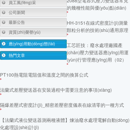
2088型電容式壓力變送器常見
員工風(fēng)采
的幾種性能與優(yōu)點(diǎn)
公司新聞
最新公告
HH-3151在線式密度計(jì)測量
顆粒分析的技術(shù)通用原理
資質(zhì)榮譽(yù)
應(yīng)用動(dòng)態(tài)
工芯匠技：廢水處理廠國產
(chǎn)壓力變送器應(yīng)用運
熱門文章
(yùn)行管理應(yīng)用（02）
PT100熱電阻電阻值和溫度之間的換算公式
法蘭式差壓變送器在安裝過程中需要注意的事項(xiàng)
隔爆差壓式密度計(jì)_精密差壓密度儀表在線清零的一種方式
【法蘭式液位變送器測兩種液體】煉油廢水處理電解自動(dòng)
化處理設(shè)計(jì)