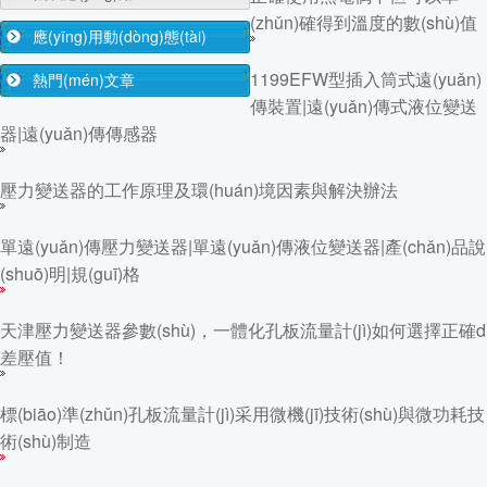
(zhǔn)確得到溫度的數(shù)值
應(yīng)用動(dòng)態(tài)
1199EFW型插入筒式遠(yuǎn)
熱門(mén)文章
傳裝置|遠(yuǎn)傳式液位變送
器|遠(yuǎn)傳傳感器
壓力變送器的工作原理及環(huán)境因素與解決辦法
單遠(yuǎn)傳壓力變送器|單遠(yuǎn)傳液位變送器|產(chǎn)品說
(shuō)明|規(guī)格
天津壓力變送器參數(shù)，一體化孔板流量計(jì)如何選擇正確d
差壓值！
標(biāo)準(zhǔn)孔板流量計(jì)采用微機(jī)技術(shù)與微功耗技
術(shù)制造