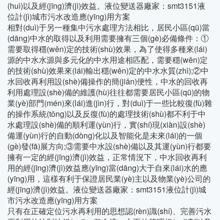
(huì)以及經(jīng)濟(jì)效益。液位變送器廠家：smt3151液
位計(jì)城市污水改造應(yīng)用方案
相對(duì)于另一種集中污水處理方法相比，居民小區(qū)當
(dāng)中水的取得以及利用需要擁有三個(gè)必備條件：①
需要取得穩(wěn)定的技術(shù)效果，為了使得多種來(lái)
源的中水水源與多元化的中水用途相匹配，需要穩(wěn)定
的技術(shù)效果來(lái)輸出穩(wěn)定的中水水質(zhì);②中
水回收再利用設(shè)備操作的簡(jiǎn)便性，中水的回收再
利用處理設(shè)備的維護(hù)往往都需要居民小區(qū)的物
業(yè)部門(mén)來(lái)進(jìn)行，對(duì)于一些比較復(fù)雜
的操作系統(tǒng)以及反復(fù)的處理技術(shù)都不利于中
水處理設(shè)備的順利運(yùn)行，實(shí)現(xiàn)設(shè)
備運(yùn)行的自動(dòng)化以及智能化是未來(lái)的一個
(gè)發(fā)展方向;③需要中水設(shè)備以及其運(yùn)行都要
擁有一定的經(jīng)濟(jì)效益，正常情況下，中水回收再利
用的經(jīng)濟(jì)效益應(yīng)當(dāng)大于自來(lái)水的應
(yīng)用，這樣有利于保證居民業(yè)主以及物業(yè)公司的
經(jīng)濟(jì)效益。液位變送器廠家：smt3151液位計(jì)城
市污水改造應(yīng)用方案
只有在正確定位污水再利用的思想認(rèn)識(shí)、完善污水