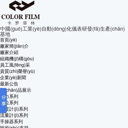
中國(guó)工業(yè)自動(dòng)化儀表研發(fā)生產(chǎn)
基地
首頁(yè)
廠家簡(jiǎn)介
廠家介紹
組織機(jī)構(gòu)
員工風(fēng)采
資質(zhì)榮譽(yù)
企業(yè)新聞
最新公告
產(chǎn)品展示
壓力系列
液位系列
密度計(jì)系列
流量計(jì)系列
手操器系列
技術(shù)支持