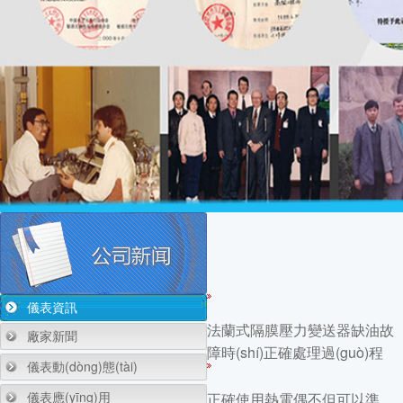
儀表資訊
法蘭式隔膜壓力變送器缺油故
廠家新聞
障時(shí)正確處理過(guò)程
儀表動(dòng)態(tài)
儀表應(yīng)用
正確使用熱電偶不但可以準