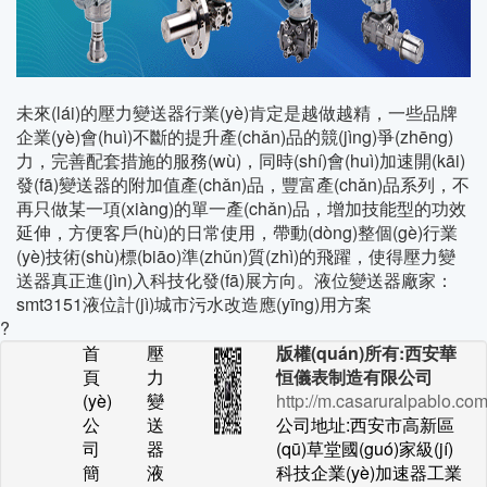
未來(lái)的壓力變送器行業(yè)肯定是越做越精，一些品牌
企業(yè)會(huì)不斷的提升產(chǎn)品的競(jìng)爭(zhēng)
力，完善配套措施的服務(wù)，同時(shí)會(huì)加速開(kāi)
發(fā)變送器的附加值產(chǎn)品，豐富產(chǎn)品系列，不
再只做某一項(xiàng)的單一產(chǎn)品，增加技能型的功效
延伸，方便客戶(hù)的日常使用，帶動(dòng)整個(gè)行業
(yè)技術(shù)標(biāo)準(zhǔn)質(zhì)的飛躍，使得壓力變
送器真正進(jìn)入科技化發(fā)展方向。液位變送器廠家：
smt3151液位計(jì)城市污水改造應(yīng)用方案
?
首
壓
版權(quán)所有:西安華
頁
力
恒儀表制造有限公司
(yè)
變
http://m.casaruralpablo.co
公
送
公司地址:西安市高新區
司
器
(qū)草堂國(guó)家級(jí)
簡
液
科技企業(yè)加速器工業