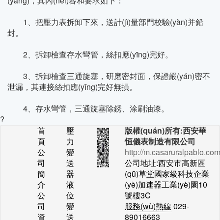
(yǎng)，其內(nèi)容和要求如下：
1、把壓力表拆卸下來，送計(jì)量部門校驗(yàn)并鉛
封。
2、拆卸檢查存水彎管，絲扣應(yīng)完好。
3、拆卸檢查三通旋塞，研磨密封面，保證嚴(yán)密不
泄漏，其連接絲扣應(yīng)完好無損。
4、存水彎管，三通旋塞除銹、涂刷油漆。
?
首
壓
版權(quán)所有:西安華
頁
力
恒儀表制造有限公司
公
變
http://m.casaruralpablo.co
司
送
公司地址:西安市高新區
簡
器
(qū)草堂國家級科技企業
介
液
(yè)加速器工業(yè)園10
公
位
號樓3C
司
變
服務(wù)熱線
029-
資
送
89016663