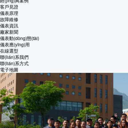
經(jīng)典案例
客戶見證
儀表原理
故障維修
儀表資訊
廠家新聞
儀表動(dòng)態(tài)
儀表應(yīng)用
在線選型
聯(lián)系我們
聯(lián)系方式
電子地圖