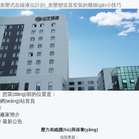
差壓式在線液位計(jì)_差壓變送器安裝的幾個(gè)小技巧
您當(dāng)前的位置是：
網(wǎng)站首頁
/
廠家簡介
/ 最新公告
壓力表維護(hù)與保養(yǎng)
信息來源：