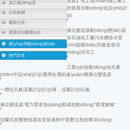
送器】化工環(huán)保乙烯工
員工風(fēng)采
控裝置自動(dòng)化設(shè)計
公司新聞
(jì)
最新公告
液位變送器動(dòng)態(tài):延
資質(zhì)榮譽(yù)
安石油化工廠污水總排水質
應(yīng)用動(dòng)態(tài)
(zhì)提標(biāo)升級改造項
(xiàng)目完工
熱門文章
工業(yè)自動(dòng)化生產
(chǎn)中設(shè)計(jì)選擇合適的遠(yuǎn)傳液位變送器
一體化孔板流量計(jì)計(jì)算，流量計(jì)孔板
液位變送器:電力需求強(qiáng)勁或拉動(dòng)"西電東輸"
法蘭式差壓變送器在安裝過程中需要注意的事項(xiàng)